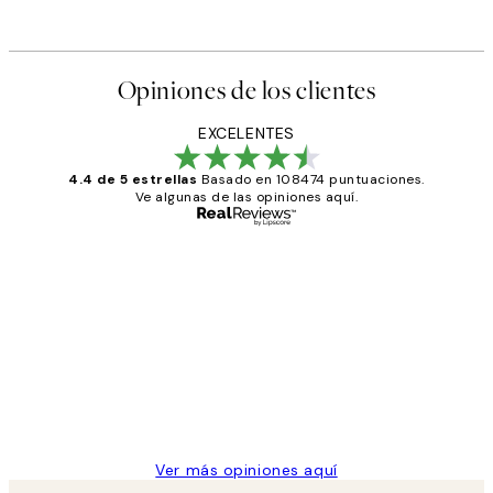
Opiniones de los clientes
EXCELENTES
4.4 de 5 estrellas
Basado en 108474 puntuaciones.
Ve algunas de las opiniones aquí.
Comprador verificado
Opiniones
de
He comprado más de una vez en
los
Desenio, ha ido siempre muy bien!
clientes
9 jun
Concepció C
Ver más opiniones aquí