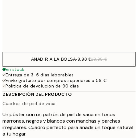
32,
59,5
100x150 cm
1
Frame
options
AÑADIR A LA BOLSA
-
9,98 €
19,95 €
En stock
Entrega de 3-5 días laborables
Envío gratuito por compras superiores a 59 €
Política de devolución de 90 días
DESCRIPCIÓN DEL PRODUCTO
Cuadros de piel de vaca
Un póster con un patrón de piel de vaca en tonos
marrones, negros y blancos con manchas y parches
irregulares. Cuadro perfecto para añadir un toque natural
a tu hogar.