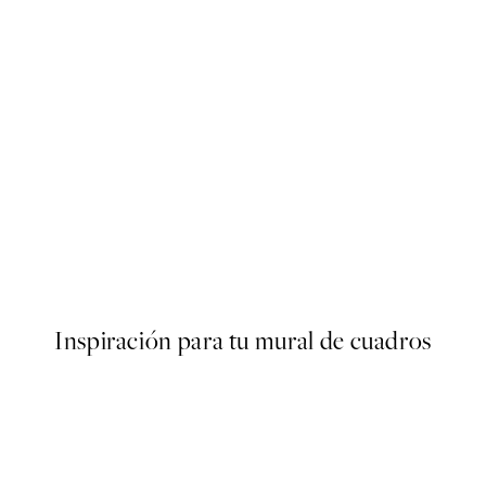
50%*
Highland Cattle On Field Pos
Desde 6,50 €
13 €
Inspiración para tu mural de cuadros