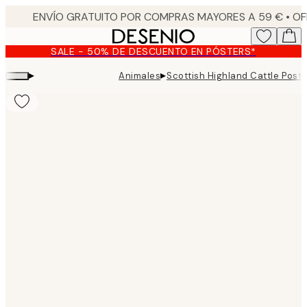
Skip
to
main
SALE - 50% DE DESCUENTO EN PÓSTERS*
content.
▸
▸
Animales
Scottish Highland Cattle Poste
Product
images