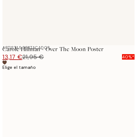
ARTISTAS DESTACADOS
Carole Hillman - Over The Moon Poster
13,17 €
21,95 €
40%*
Elige el tamaño