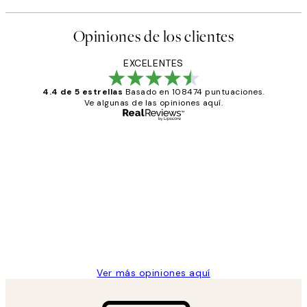
Opiniones de los clientes
EXCELENTES
4.4 de 5 estrellas
Basado en 108474 puntuaciones.
Ve algunas de las opiniones aquí.
Comprador verificado
Opiniones
de
He comprado más de una vez en
los
Desenio, ha ido siempre muy bien!
clientes
9 jun
Concepció C
Ver más opiniones aquí