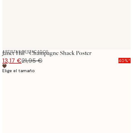
images
ARTISTAS DESTACADOS
Janet Hill - Champagne Shack Poster
13,17 €
21,95 €
40%*
Elige el tamaño