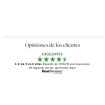
Opiniones de los clientes
EXCELENTES
4.4 de 5 estrellas
Basado en 108474 puntuaciones.
Ve algunas de las opiniones aquí.
Comprador verificado
Opiniones
de
He comprado más de una vez en
los
Desenio, ha ido siempre muy bien!