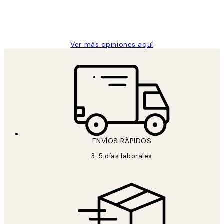
clientes
9 jun
Concepció C
Ver más opiniones aquí
ENVÍOS RÁPIDOS
3-5 días laborales