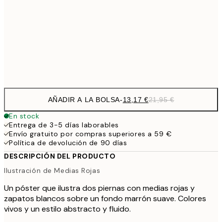
71,4
100x150 cm
1
Frame
options
AÑADIR A LA BOLSA
-
13,17 €
21,95 €
En stock
Entrega de 3-5 días laborables
Envío gratuito por compras superiores a 59 €
Política de devolución de 90 días
DESCRIPCIÓN DEL PRODUCTO
Ilustración de Medias Rojas
Un póster que ilustra dos piernas con medias rojas y
zapatos blancos sobre un fondo marrón suave. Colores
vivos y un estilo abstracto y fluido.