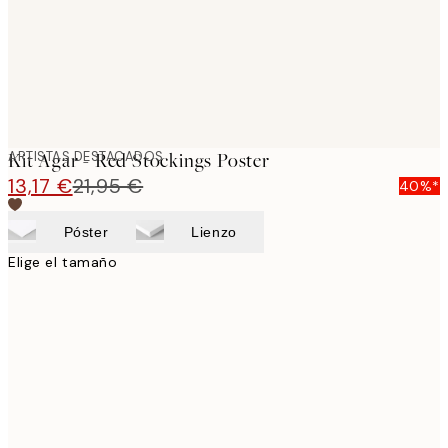
ARTISTAS DESTACADOS
Kit Agar - Red Stockings Poster
13,17 €
21,95 €
40%*
Póster
Lienzo
Elige el tamaño