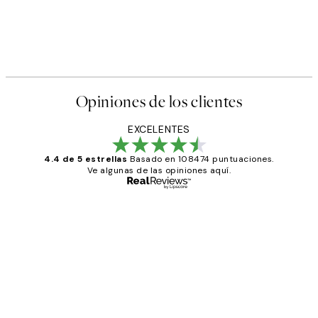
Opiniones de los clientes
EXCELENTES
4.4 de 5 estrellas
Basado en 108474 puntuaciones.
Ve algunas de las opiniones aquí.
Comprador verificado
Opiniones
de
He comprado más de una vez en
los
Desenio, ha ido siempre muy bien!
clientes
9 jun
Concepció C