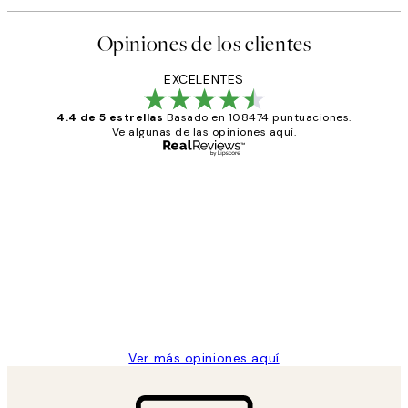
Opiniones de los clientes
EXCELENTES
4.4 de 5 estrellas
Basado en 108474 puntuaciones.
Ve algunas de las opiniones aquí.
Comprador verificado
Opiniones
de
He comprado más de una vez en
los
Desenio, ha ido siempre muy bien!
clientes
9 jun
Concepció C
Ver más opiniones aquí