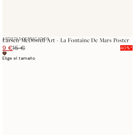
ARTISTAS DESTACADOS
Larsen McDowell Art - La Fontaine De Mars Poster
9 €
15 €
40%*
Elige el tamaño