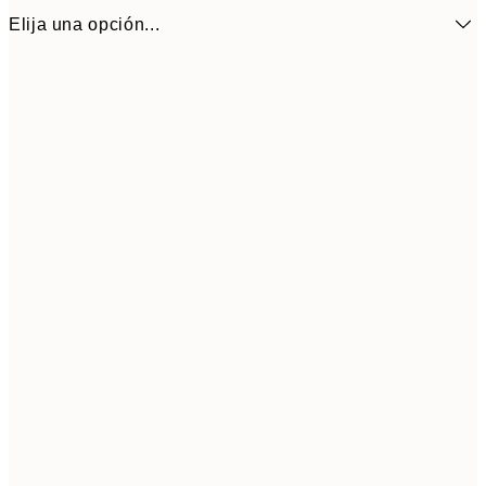
Elija una opción...
21x30 cm
22,8
50x70 cm