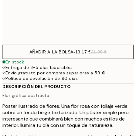
22,8
50x70 cm
Frame
options
AÑADIR A LA BOLSA
-
13,17 €
21,95 €
En stock
Entrega de 3-5 días laborables
Envío gratuito por compras superiores a 59 €
Política de devolución de 90 días
DESCRIPCIÓN DEL PRODUCTO
Flor gráfica abstracta
Poster ilustrado de flores. Una flor rosa con follaje verde
sobre un fondo beige texturizado. Un póster simple pero
interesante que combinará bien con muchos estilos de
interior. Ilumina tu día con un toque de naturaleza.