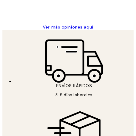
clientes
9 jun
Concepció C
Ver más opiniones aquí
ENVÍOS RÁPIDOS
3-5 días laborales