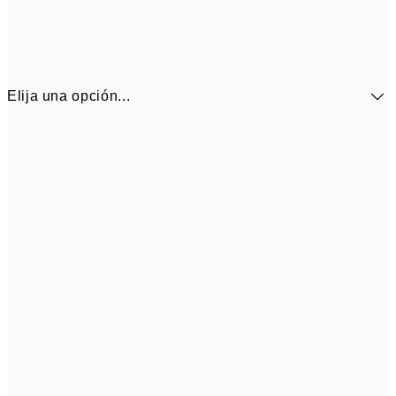
Elija una opción...
13,1
30x40 cm
21,