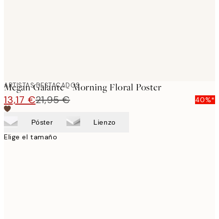
images
ARTISTAS DESTACADOS
Megan Galante - Morning Floral Poster
13,17 €
21,95 €
40%*
Póster
Lienzo
Elige el tamaño