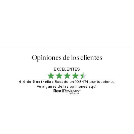
Opiniones de los clientes
EXCELENTES
4.4 de 5 estrellas
Basado en 108474 puntuaciones.
Ve algunas de las opiniones aquí.
Comprador verificado
Opiniones
de
He comprado más de una vez en
los
Desenio, ha ido siempre muy bien!