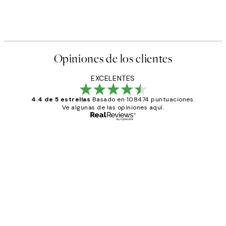
Opiniones de los clientes
EXCELENTES
4.4 de 5 estrellas
Basado en 108474 puntuaciones.
Ve algunas de las opiniones aquí.
Comprador verificado
Opiniones
de
He comprado más de una vez en
los
Desenio, ha ido siempre muy bien!
clientes
9 jun
Concepció C