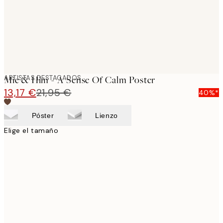
ARTISTAS DESTACADOS
Mie & Him - A Sense Of Calm Poster
13,17 €
21,95 €
40%*
Póster
Lienzo
Elige el tamaño