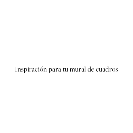
40%*
ARTISTAS DESTACADOS
Studio Vreeken - Relaxing Da
Desde 13,17 €
21,95 €
Inspiración para tu mural de cuadros