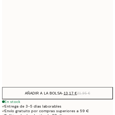
18,2
40x50 cm
30,
18,2
50x50 cm
30,
22,8
50x70 cm
32,6
70x100 cm
54,
71,4
100x150 cm
1
Frame
options
AÑADIR A LA BOLSA
-
13,17 €
21,95 €
En stock
Entrega de 3-5 días laborables
Envío gratuito por compras superiores a 59 €