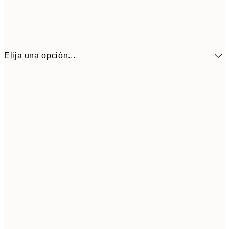
Elija una opción...
13,1
30x40 cm
21,