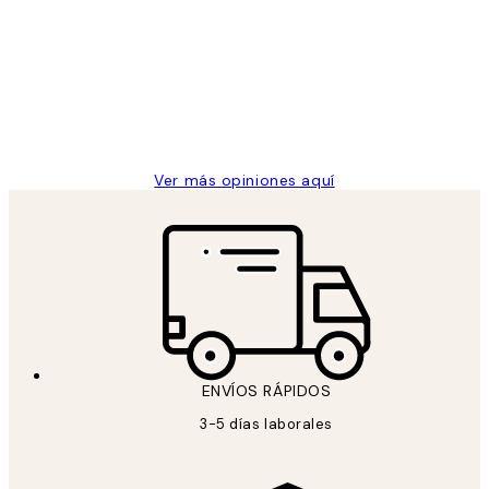
de
He comprado más de una vez en
los
Desenio, ha ido siempre muy bien!
clientes
9 jun
Concepció C
Ver más opiniones aquí
ENVÍOS RÁPIDOS
3-5 días laborales