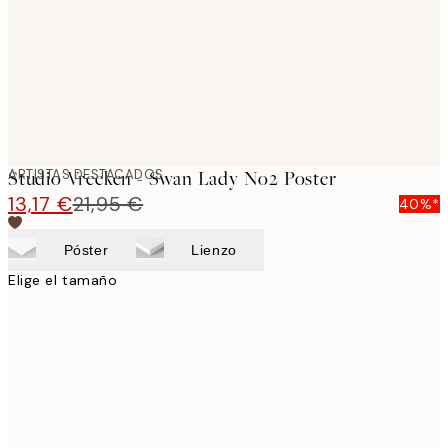
images
ARTISTAS DESTACADOS
Studio Vreeken - Swan Lady No2 Poster
13,17 €
21,95 €
40%*
Póster
Lienzo
Elige el tamaño