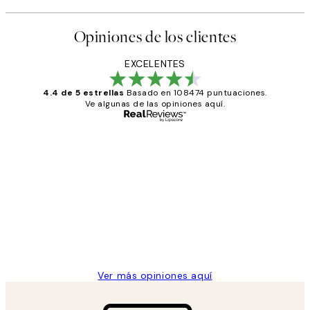
Opiniones de los clientes
EXCELENTES
4.4 de 5 estrellas
Basado en 108474 puntuaciones.
Ve algunas de las opiniones aquí.
Comprador verificado
Opiniones
de
He comprado más de una vez en
los
Desenio, ha ido siempre muy bien!
clientes
9 jun
Concepció C
Ver más opiniones aquí