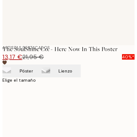
ARTISTAS DESTACADOS
The SoulShine Co. - Here Now In This Poster
13,17 €
21,95 €
40%*
Póster
Lienzo
Elige el tamaño