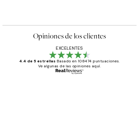
Opiniones de los clientes
EXCELENTES
4.4 de 5 estrellas
Basado en 108474 puntuaciones.
Ve algunas de las opiniones aquí.
Comprador verificado
Opiniones
de
He comprado más de una vez en
los
Desenio, ha ido siempre muy bien!
clientes
9 jun
Concepció C