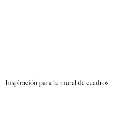
50%*
Romantic Bouquet Poster
Desde 10,98 €
21,95 €
Inspiración para tu mural de cuadros