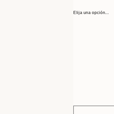
Elija una opción...
Frame
30x40 cm
options