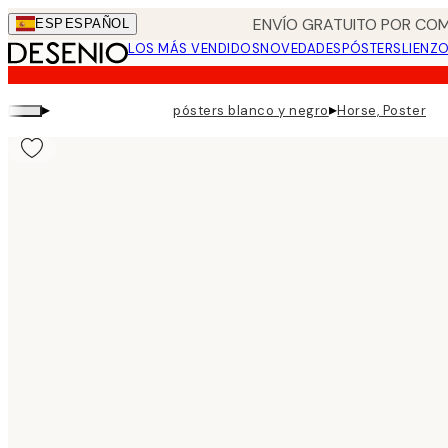
Skip
ENVÍO GRATUITO POR COM
ESP
ESPAÑOL
to
LOS MÁS VENDIDOS
NOVEDADES
PÓSTERS
LIENZ
main
content.
▸
▸
pósters blanco y negro
Horse, Poster