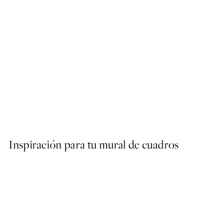
50%*
B&W Legs Poster
Desde 9,98 €
19,95 €
Inspiración para tu mural de cuadros