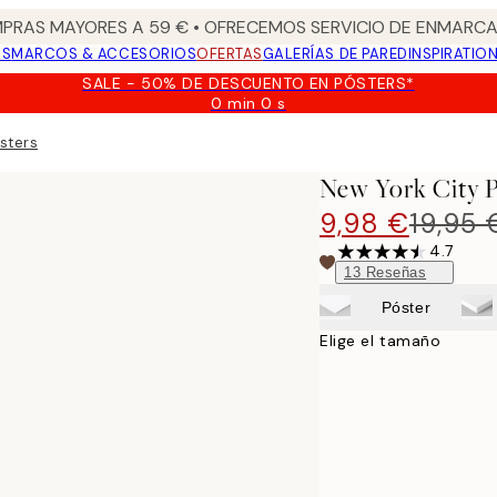
PRAS MAYORES A 59 € • OFRECEMOS SERVICIO DE ENMARCA
OS
MARCOS & ACCESORIOS
OFERTAS
GALERÍAS DE PARED
INSPIRATIO
SALE - 50% DE DESCUENTO EN PÓSTERS*
0 min
0 s
Válido
hasta:
sters
2026-
08-
New York City P
09
9,98 €
19,95 
4.7
13
Reseñas
Póster
Elige el tamaño