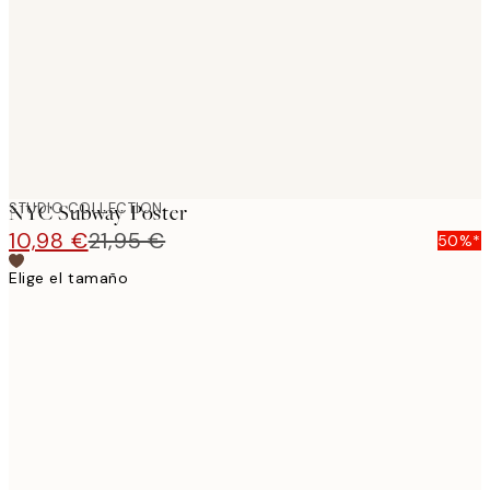
images
STUDIO COLLECTION
NYC Subway Poster
10,98 €
21,95 €
50%*
Elige el tamaño