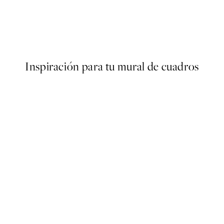
50%*
B&W Legs Poster
Desde 9,98 €
19,95 €
Inspiración para tu mural de cuadros