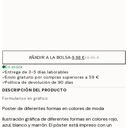
27,
16,2
50x70 cm
32,
Frame
options
AÑADIR A LA BOLSA
-
9,98 €
19,95 €
En stock
Entrega de 3-5 días laborables
Envío gratuito por compras superiores a 59 €
Política de devolución de 90 días
DESCRIPCIÓN DEL PRODUCTO
Formularios en gráfico
Poster de diferentes formas en colores de moda
Ilustración gráfica de diferentes formas en colores rojo,
azul, blanco y marrón. El póster está impreso con un