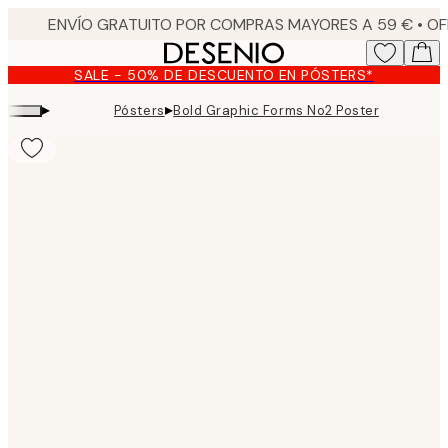
Skip
to
main
SALE - 50% DE DESCUENTO EN PÓSTERS*
content.
▸
▸
Pósters
Bold Graphic Forms No2 Poster
Product
images