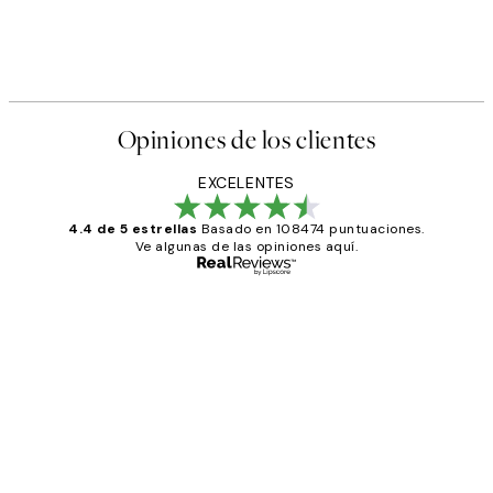
Opiniones de los clientes
EXCELENTES
4.4 de 5 estrellas
Basado en 108474 puntuaciones.
Ve algunas de las opiniones aquí.
Comprador verificado
Opiniones
de
He comprado más de una vez en
los
Desenio, ha ido siempre muy bien!
clientes
9 jun
Concepció C