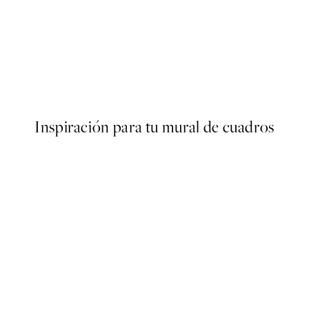
NOVEDADES
oster
Matisse - Open Window, Coll
Desde 19,95 €
Inspiración para tu mural de cuadros