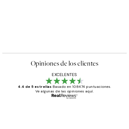
Opiniones de los clientes
EXCELENTES
4.4 de 5 estrellas
Basado en 108474 puntuaciones.
Ve algunas de las opiniones aquí.
Comprador verificado
Opiniones
de
He comprado más de una vez en
los
Desenio, ha ido siempre muy bien!