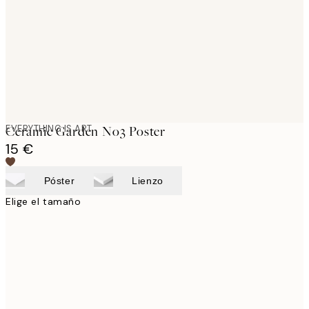
EVERYTHING IS ART
Ceramic Garden No3 Poster
15 €
Póster
Lienzo
Elige el tamaño