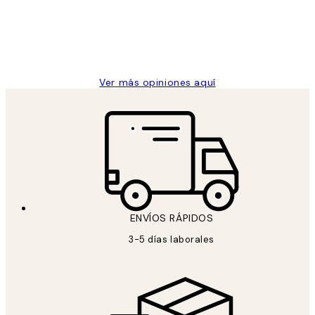
clientes
9 jun
Concepció C
Ver más opiniones aquí
ENVÍOS RÁPIDOS
3-5 días laborales