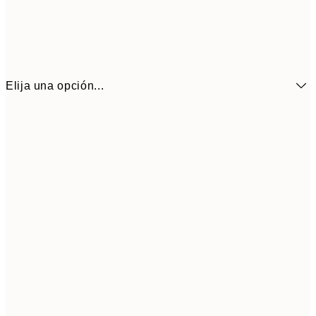
Elija una opción...
21x30 cm
1