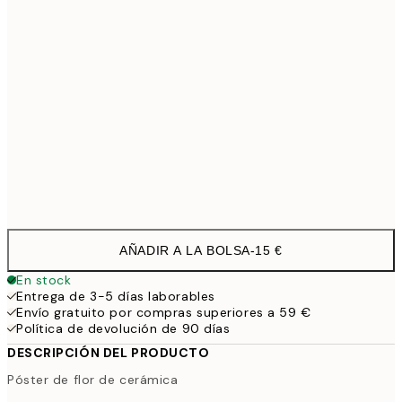
30x40 cm
21,9
40x50 cm
30,4
100x150 cm
11
Frame
options
AÑADIR A LA BOLSA
-
15 €
En stock
Entrega de 3-5 días laborables
Envío gratuito por compras superiores a 59 €
Política de devolución de 90 días
DESCRIPCIÓN DEL PRODUCTO
Póster de flor de cerámica