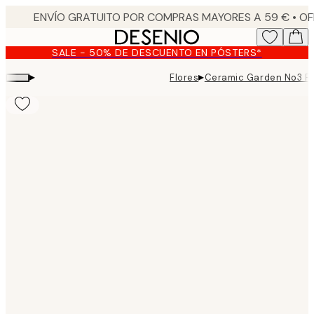
Skip
to
main
SALE - 50% DE DESCUENTO EN PÓSTERS*
content.
▸
▸
Flores
Ceramic Garden No3 P
Product
images