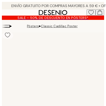
Skip
to
main
SALE - 50% DE DESCUENTO EN PÓSTERS*
content.
▸
▸
Pósters
Classic Cadillac Poster
Product
images