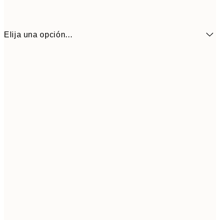
Elija una opción...
50x70 cm
3