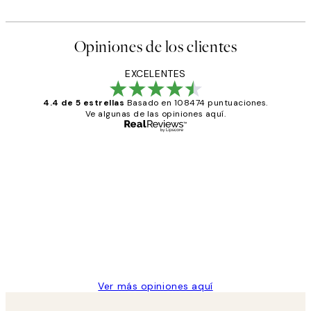
Opiniones de los clientes
EXCELENTES
4.4 de 5 estrellas
Basado en 108474 puntuaciones.
Ve algunas de las opiniones aquí.
Comprador verificado
Opiniones
de
He comprado más de una vez en
los
Desenio, ha ido siempre muy bien!
clientes
9 jun
Concepció C
Ver más opiniones aquí