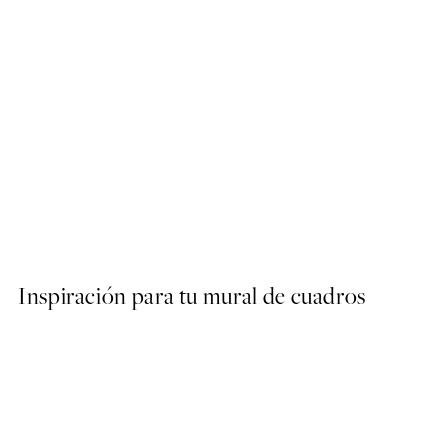
40%*
ARTISTAS DESTACADOS
Hanna KL - Stacked Poster
Desde 9 €
15 €
Inspiración para tu mural de cuadros