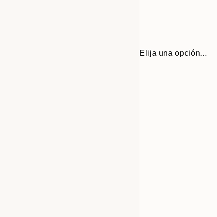
Elija una opción...
Frame
30x40 cm
options