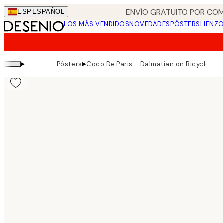
Skip
ENVÍO GRATUITO POR COM
ESP
ESPAÑOL
to
LOS MÁS VENDIDOS
NOVEDADES
PÓSTERS
LIENZ
main
content.
▸
▸
Pósters
Coco De Paris - Dalmatian on Bicycle Pos