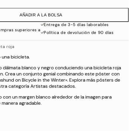
22,80 €
38 €
AÑADIR A LA BOLSA
Entrega de 3-5 días laborables
ompras superiores a
Política de devolución de 90 días
ta roja
una bicicleta.
ro dálmata blanco y negro conduciendo una bicicleta roja
n. Crea un conjunto genial combinando este póster con
shund on Bicycle in the Winter». Explora más pósters de
tra categoría Artistas destacados.
so con un margen blanco alrededor de la imagen para
e manera agradable.