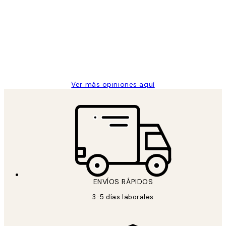
de
He comprado más de una vez en
los
Desenio, ha ido siempre muy bien!
clientes
9 jun
Concepció C
Ver más opiniones aquí
ENVÍOS RÁPIDOS
3-5 días laborales