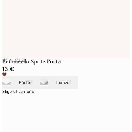
images
NOVEDADES
Limoncello Spritz Poster
13 €
Póster
Lienzo
Elige el tamaño