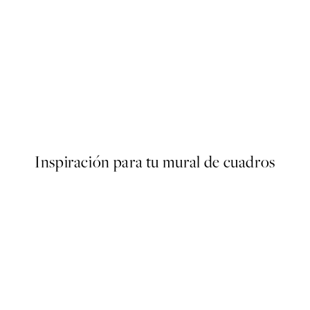
50%*
Poster
Time for Wine Poster
Desde 7,50 €
15 €
Inspiración para tu mural de cuadros