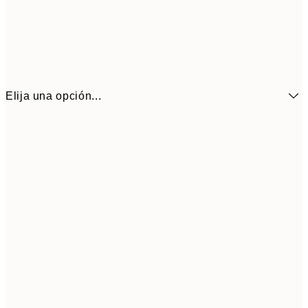
Elija una opción...
21x30 cm
1