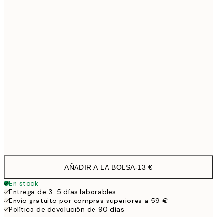
30x40 cm
19,9
40x50 cm
27,4
50x70 cm
32,4
70x100 cm
4
Frame
options
AÑADIR A LA BOLSA
-
13 €
En stock
Entrega de 3-5 días laborables
Envío gratuito por compras superiores a 59 €
Política de devolución de 90 días