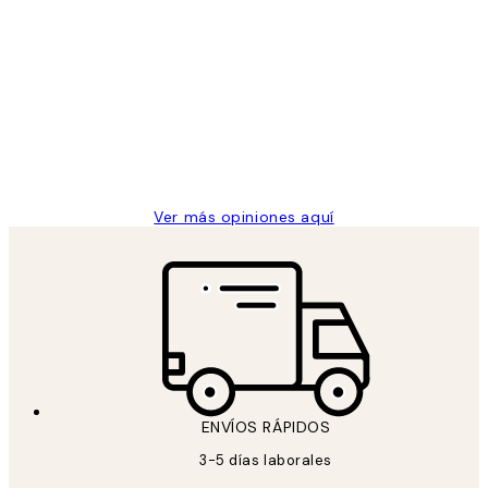
Comprador verificado
Opiniones
de
He comprado más de una vez en
los
Desenio, ha ido siempre muy bien!
clientes
9 jun
Concepció C
Ver más opiniones aquí
ENVÍOS RÁPIDOS
3-5 días laborales