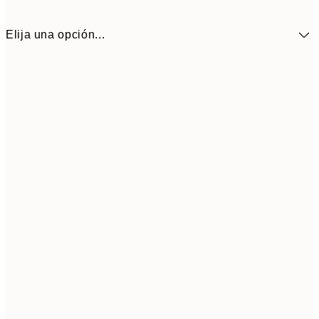
Elija una opción...
9,
30x40 cm
19,
Frame