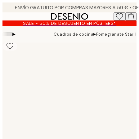
Skip
to
main
SALE - 50% DE DESCUENTO EN PÓSTERS*
content.
▸
▸
Cuadros de cocina
Pomegranate Star P
Product
images