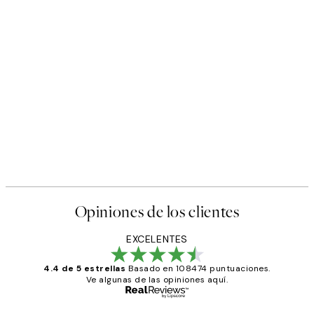
50%*
te Place, Poster
Sunlit Pears Poster
Desde 9,98 €
19,95 €
Opiniones de los clientes
EXCELENTES
4.4 de 5 estrellas
Basado en 108474 puntuaciones.
Ve algunas de las opiniones aquí.