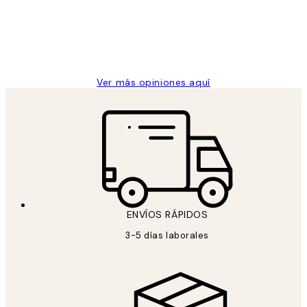
los
clientes
9 jun
Concepció C
Ver más opiniones aquí
ENVÍOS RÁPIDOS
3-5 días laborales