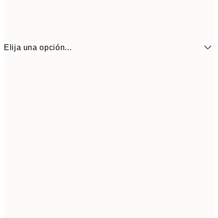
Elija una opción...
6,
21x30 cm
9,