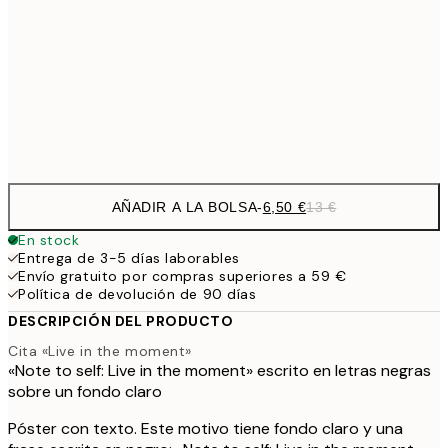
30x40 cm
19,
16,2
50x70 cm
32,
Frame
options
AÑADIR A LA BOLSA
-
6,50 €
13 €
En stock
Entrega de 3-5 días laborables
Envío gratuito por compras superiores a 59 €
Política de devolución de 90 días
DESCRIPCIÓN DEL PRODUCTO
Cita «Live in the moment»
«Note to self: Live in the moment» escrito en letras negras
sobre un fondo claro
Póster con texto. Este motivo tiene fondo claro y una