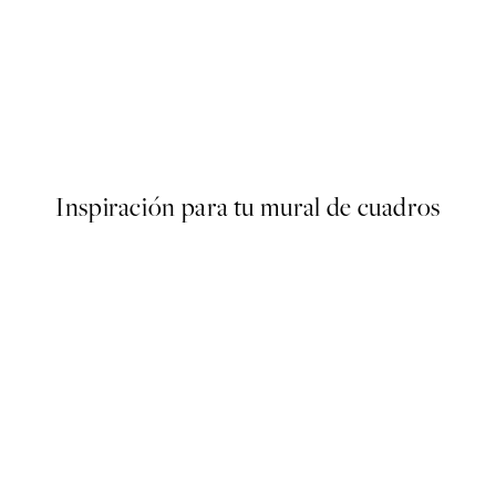
50%*
Abstract Acrylic Painting No2
Desde 9,98 €
19,95 €
Inspiración para tu mural de cuadros