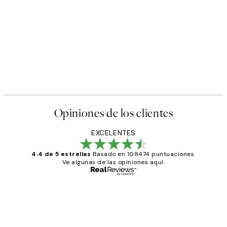
Opiniones de los clientes
EXCELENTES
4.4 de 5 estrellas
Basado en 108474 puntuaciones.
Ve algunas de las opiniones aquí.
Comprador verificado
Opiniones
de
He comprado más de una vez en
Desenio, ha ido siempre muy bien!