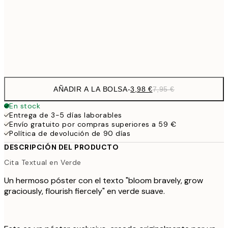
9,
30x40 cm
19,
Frame
options
AÑADIR A LA BOLSA
-
3,98 €
7,95 €
En stock
Entrega de 3-5 días laborables
Envío gratuito por compras superiores a 59 €
Política de devolución de 90 días
DESCRIPCIÓN DEL PRODUCTO
Cita Textual en Verde
Un hermoso póster con el texto "bloom bravely, grow
graciously, flourish fiercely" en verde suave.