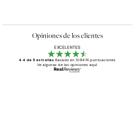
Opiniones de los clientes
EXCELENTES
4.4 de 5 estrellas
Basado en 108474 puntuaciones.
Ve algunas de las opiniones aquí.
Comprador verificado
Opiniones
de
He comprado más de una vez en
los
Desenio, ha ido siempre muy bien!
clientes
9 jun
Concepció C