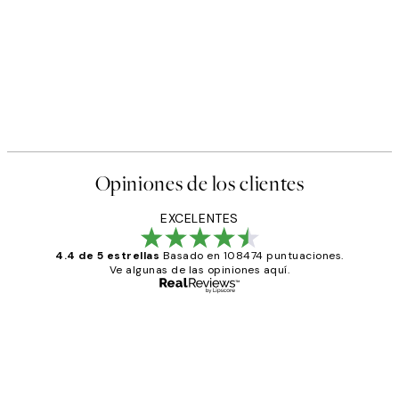
Opiniones de los clientes
EXCELENTES
4.4 de 5 estrellas
Basado en 108474 puntuaciones.
Ve algunas de las opiniones aquí.
Comprador verificado
Opiniones
de
He comprado más de una vez en
los
Desenio, ha ido siempre muy bien!