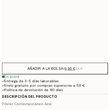
9,
30x40 cm
19,
16,2
50x70 cm
32,
59,5
100x150 cm
1
Frame
options
AÑADIR A LA BOLSA
-
6,50 €
13 €
En stock
Entrega de 3-5 días laborables
Envío gratuito por compras superiores a 59 €
Política de devolución de 90 días
DESCRIPCIÓN DEL PRODUCTO
Póster Contemporáneo Azul