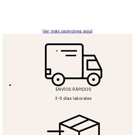
clientes
9 jun
Concepció C
Ver más opiniones aquí
ENVÍOS RÁPIDOS
3-5 días laborales