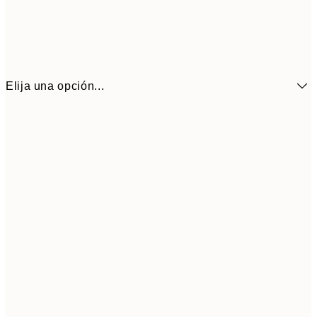
Elija una opción...
6,
21x30 cm