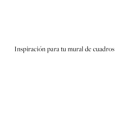
40%*
ARTISTAS DESTACADOS
oster
Laura Gröndahl - Evergreen 
Desde 13,17 €
21,95 €
Inspiración para tu mural de cuadros