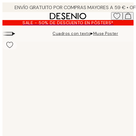
Skip
to
main
SALE - 50% DE DESCUENTO EN PÓSTERS*
content.
▸
▸
Cuadros con texto
Muse Poster
Product
images