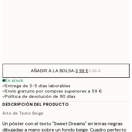
9,
30x40 cm
19,
16,2
50x70 cm
32,
Frame
options
AÑADIR A LA BOLSA
-
3,98 €
7,95 €
En stock
Entrega de 3-5 días laborables
Envío gratuito por compras superiores a 59 €
Política de devolución de 90 días
DESCRIPCIÓN DEL PRODUCTO
Arte de Texto Beige
Un póster con el texto "Sweet Dreams" en letras negras
dibujadas a mano sobre un fondo beige. Cuadro perfecto