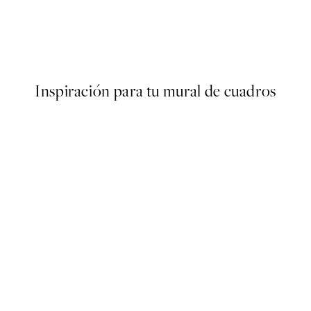
50%*
No Place Like Home Poster
Desde 3,98 €
7,95 €
Inspiración para tu mural de cuadros