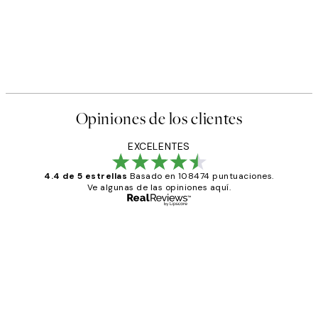
Opiniones de los clientes
EXCELENTES
4.4 de 5 estrellas
Basado en 108474 puntuaciones.
Ve algunas de las opiniones aquí.
Comprador verificado
Opiniones
de
He comprado más de una vez en
los
Desenio, ha ido siempre muy bien!
clientes
9 jun