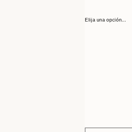
Elija una opción...
Frame
30x40 cm
options