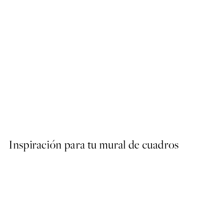
50%*
Grand Canyon Poster
9,98 €
19,95 €
Inspiración para tu mural de cuadros