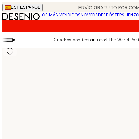
Skip
ENVÍO GRATUITO POR COM
ESP
ESPAÑOL
to
LOS MÁS VENDIDOS
NOVEDADES
PÓSTERS
LIENZ
main
content.
▸
▸
Cuadros con texto
Travel The World Pos