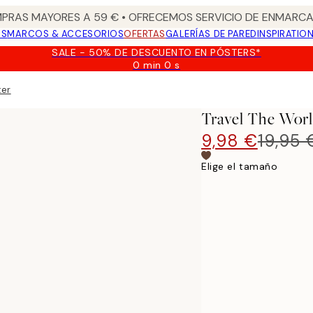
PRAS MAYORES A 59 € • OFRECEMOS SERVICIO DE ENMARCA
OS
MARCOS & ACCESORIOS
OFERTAS
GALERÍAS DE PARED
INSPIRATIO
SALE - 50% DE DESCUENTO EN PÓSTERS*
0 min
0 s
Válido
hasta:
ter
2026-
08-
Travel The Worl
09
9,98 €
19,95 
Elige el tamaño