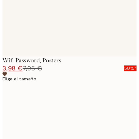
images
Wifi Password, Posters
3,98 €
7,95 €
50%*
Elige el tamaño