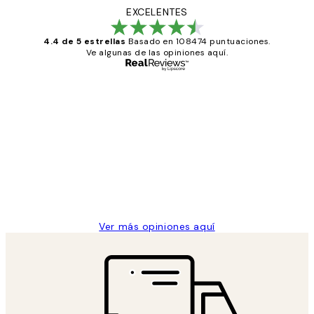
EXCELENTES
4.4 de 5 estrellas
Basado en 108474 puntuaciones.
Ve algunas de las opiniones aquí.
Comprador verificado
Opiniones
de
He comprado más de una vez en
los
Desenio, ha ido siempre muy bien!
clientes
9 jun
Concepció C
Ver más opiniones aquí