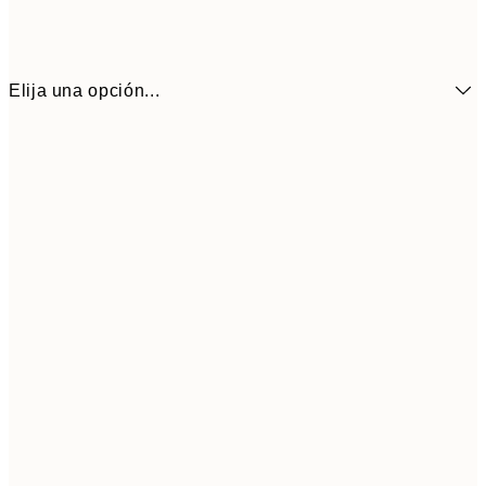
Elija una opción...
3,
13x18 cm
7,