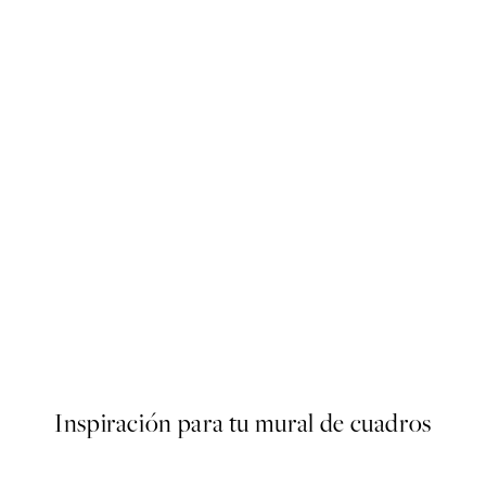
50%*
e, Posters
Fotoautomat Poster
Desde 6,50 €
13 €
Inspiración para tu mural de cuadros