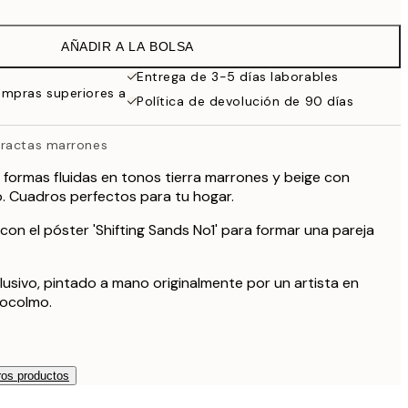
19 €
38 €
AÑADIR A LA BOLSA
27,23 €
54,45 €
Entrega de 3-5 días laborables
ompras superiores a
59,50 €
Política de devolución de 90 días
119 €
tractas marrones
formas fluidas en tonos tierra marrones y beige con
. Cuadros perfectos para tu hogar.
on el póster 'Shifting Sands No1' para formar una pareja
lusivo, pintado a mano originalmente por un artista en
tocolmo.
os productos