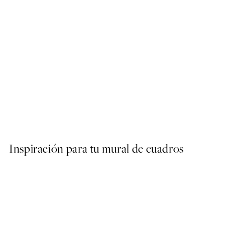
50%*
Composition No2 Poster
Desde 6,50 €
13 €
Inspiración para tu mural de cuadros