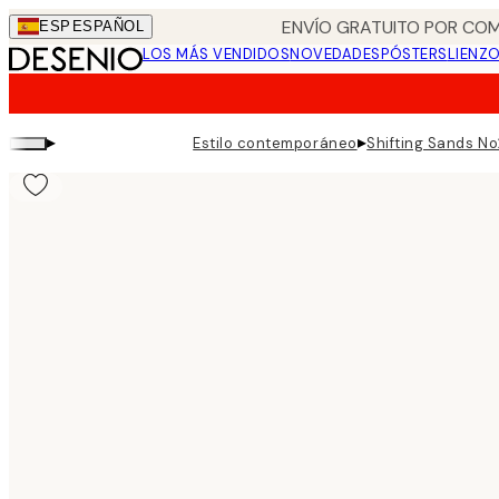
Skip
ENVÍO GRATUITO POR COM
ESP
ESPAÑOL
to
LOS MÁS VENDIDOS
NOVEDADES
PÓSTERS
LIENZ
main
content.
▸
▸
Estilo contemporáneo
Shifting Sands No