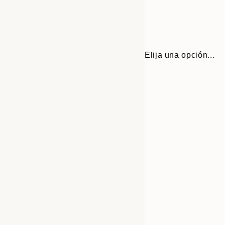
Elija una opción...
Frame
30x40 cm
options