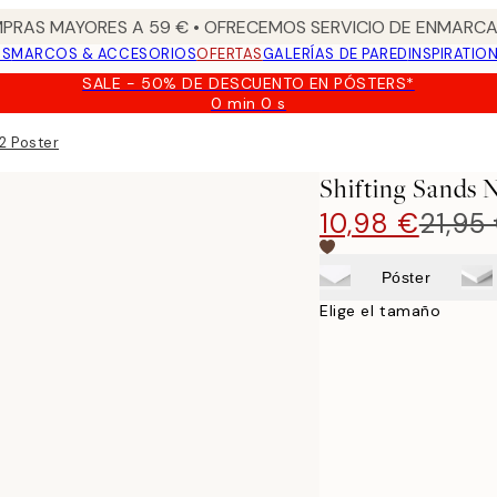
PRAS MAYORES A 59 € • OFRECEMOS SERVICIO DE ENMARCA
OS
MARCOS & ACCESORIOS
OFERTAS
GALERÍAS DE PARED
INSPIRATIO
SALE - 50% DE DESCUENTO EN PÓSTERS*
0 min
0 s
Válido
hasta:
2 Poster
2026-
08-
Shifting Sands 
09
10,98 €
21,95
Póster
Elige el tamaño