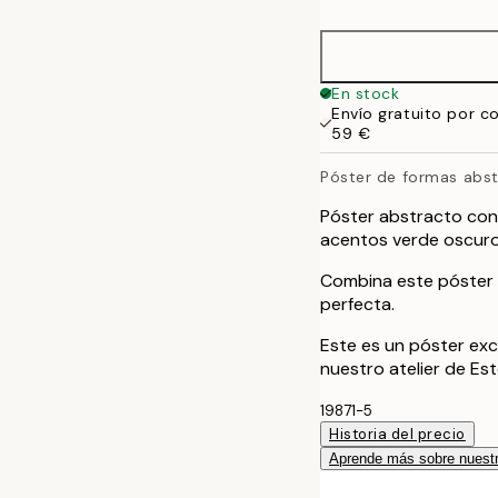
50x70 cm
70x100 cm
En stock
Envío gratuito por c
100x150 cm
59 €
Póster de formas abs
Póster abstracto con 
acentos verde oscuro
Combina este póster c
perfecta.
Este es un póster exc
nuestro atelier de Es
19871-5
Historia del precio
Aprende más sobre nuestr