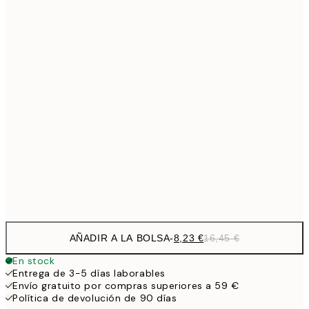
16,
13,7
30x40 cm
27,
16,4
40x50 cm
32,
16,4
50x50 cm
32,
21,7
50x70 cm
43,
Frame
options
AÑADIR A LA BOLSA
-
8,23 €
16,45 €
En stock
Entrega de 3-5 días laborables
Envío gratuito por compras superiores a 59 €
Política de devolución de 90 días