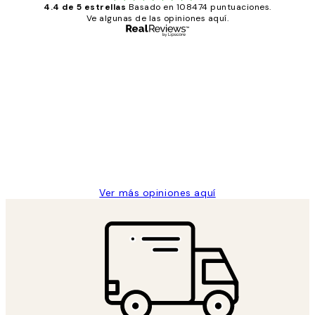
4.4 de 5 estrellas
Basado en 108474 puntuaciones.
Ve algunas de las opiniones aquí.
Comprador verificado
Opiniones
de
He comprado más de una vez en
los
Desenio, ha ido siempre muy bien!
clientes
9 jun
Concepció C
Ver más opiniones aquí