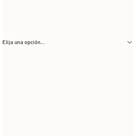
Elija una opción...
8,
21x30 cm