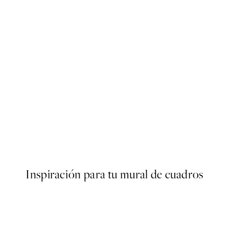
50%*
Paris Voyage Poster
Desde 6,50 €
13 €
Inspiración para tu mural de cuadros