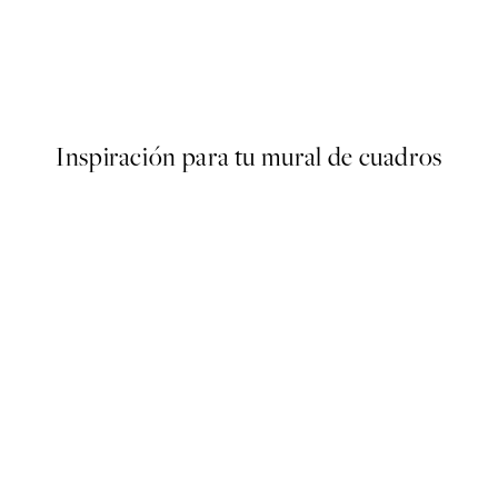
50%*
ll Morning Poster
Dreaming Bear Poster
Desde 7,50 €
15 €
Inspiración para tu mural de cuadros