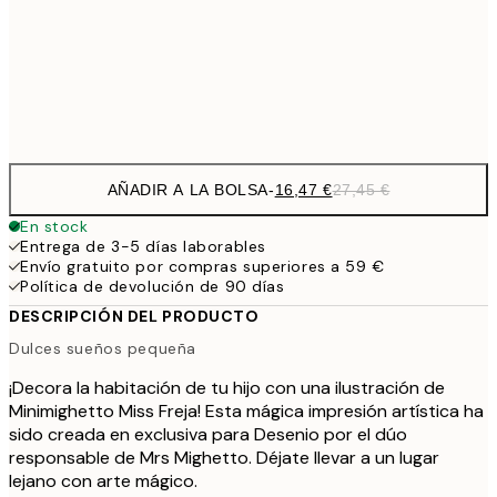
26,0
50x70 cm
43,
Frame
options
AÑADIR A LA BOLSA
-
16,47 €
27,45 €
En stock
Entrega de 3-5 días laborables
Envío gratuito por compras superiores a 59 €
Política de devolución de 90 días
DESCRIPCIÓN DEL PRODUCTO
Dulces sueños pequeña
¡Decora la habitación de tu hijo con una ilustración de
Minimighetto Miss Freja! Esta mágica impresión artística ha
sido creada en exclusiva para Desenio por el dúo
responsable de Mrs Mighetto. Déjate llevar a un lugar
lejano con arte mágico.