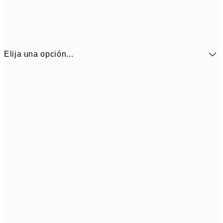
Elija una opción...
16,4
30x40 cm
27,