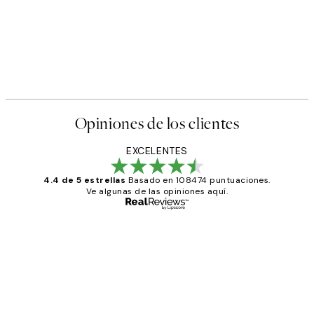
Opiniones de los clientes
EXCELENTES
4.4 de 5 estrellas
Basado en 108474 puntuaciones.
Ve algunas de las opiniones aquí.
Comprador verificado
Opiniones
de
He comprado más de una vez en
los
Desenio, ha ido siempre muy bien!
clientes