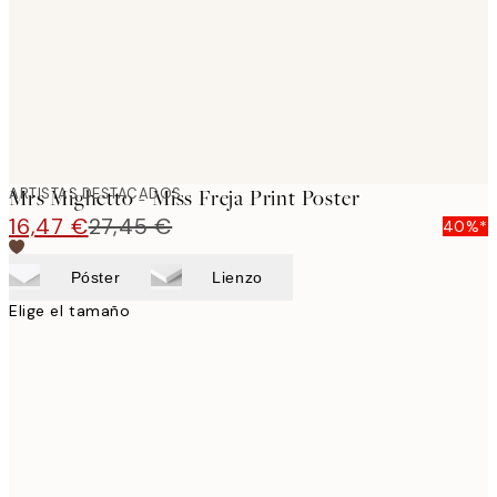
images
ARTISTAS DESTACADOS
Mrs Mighetto - Miss Freja Print Poster
16,47 €
27,45 €
40%*
Póster
Lienzo
Elige el tamaño