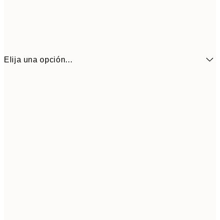
Elija una opción...
6,
21x30 cm