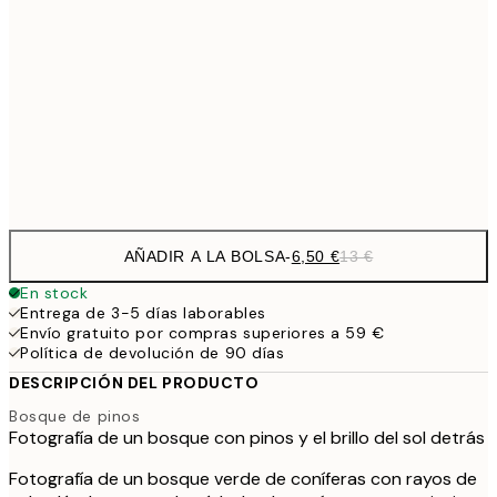
9,
30x40 cm
19,
16,2
50x70 cm
32,
Frame
options
AÑADIR A LA BOLSA
-
6,50 €
13 €
En stock
Entrega de 3-5 días laborables
Envío gratuito por compras superiores a 59 €
Política de devolución de 90 días
DESCRIPCIÓN DEL PRODUCTO
Bosque de pinos
Fotografía de un bosque con pinos y el brillo del sol detrás
Fotografía de un bosque verde de coníferas con rayos de