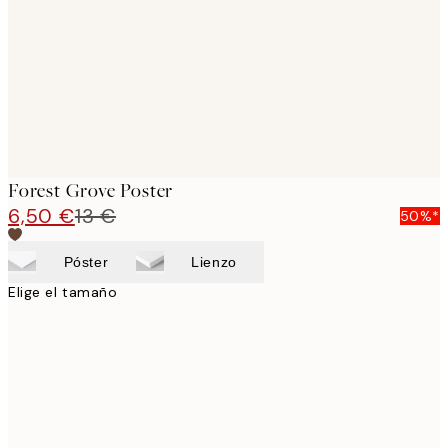
Forest Grove Poster
6,50 €
13 €
50%*
Póster
Lienzo
Elige el tamaño