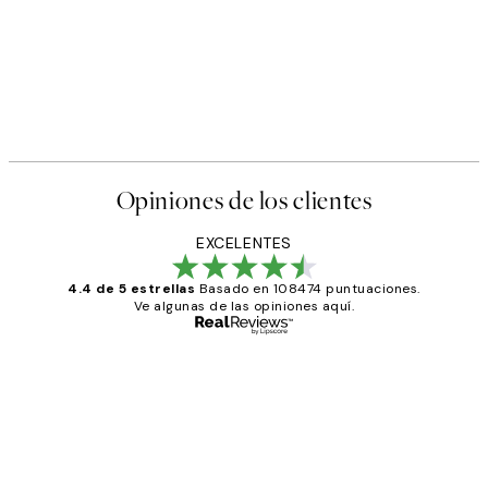
Opiniones de los clientes
EXCELENTES
4.4 de 5 estrellas
Basado en 108474 puntuaciones.
Ve algunas de las opiniones aquí.
Comprador verificado
Opiniones
de
He comprado más de una vez en
los
Desenio, ha ido siempre muy bien!
clientes