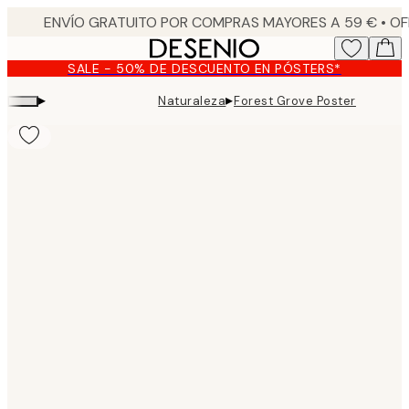
Skip
to
main
SALE - 50% DE DESCUENTO EN PÓSTERS*
content.
▸
▸
Naturaleza
Forest Grove Poster
Product
images