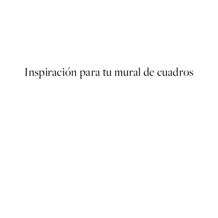
50%*
ter
Fern Close Up Poster
Desde 6,50 €
13 €
Inspiración para tu mural de cuadros