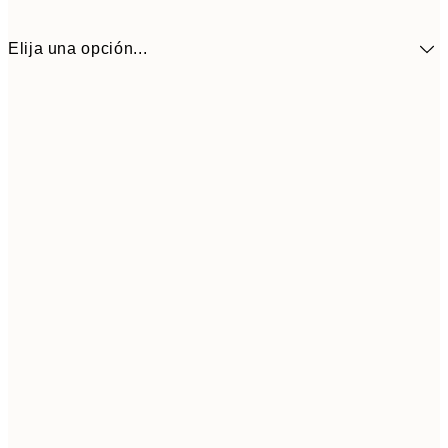
Elija una opción...
4,
30x40 cm
15,
Frame