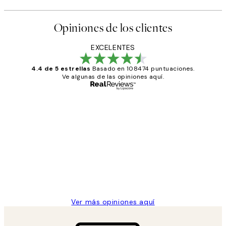
Opiniones de los clientes
EXCELENTES
4.4 de 5 estrellas
Basado en 108474 puntuaciones.
Ve algunas de las opiniones aquí.
Comprador verificado
Opiniones
de
He comprado más de una vez en
los
Desenio, ha ido siempre muy bien!
clientes
9 jun
Concepció C
Ver más opiniones aquí