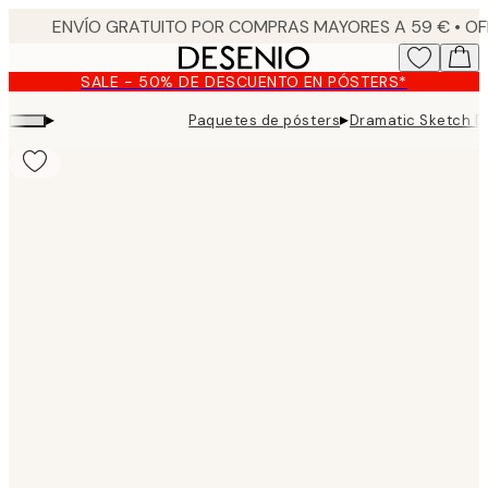
Skip
to
main
SALE - 50% DE DESCUENTO EN PÓSTERS*
content.
▸
▸
Paquetes de pósters
Dramatic Sketch D
Product
images