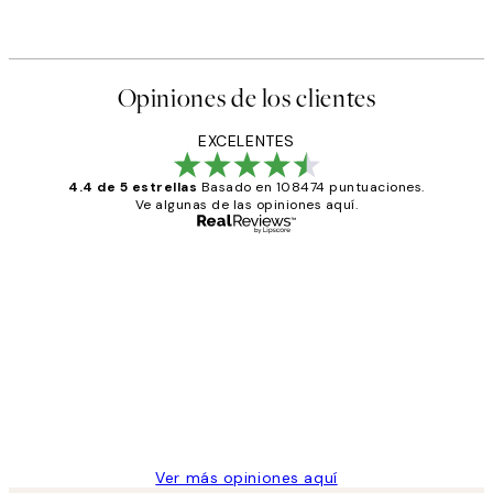
Opiniones de los clientes
EXCELENTES
4.4 de 5 estrellas
Basado en 108474 puntuaciones.
Ve algunas de las opiniones aquí.
Comprador verificado
Opiniones
de
He comprado más de una vez en
los
Desenio, ha ido siempre muy bien!
clientes
9 jun
Concepció C
Ver más opiniones aquí