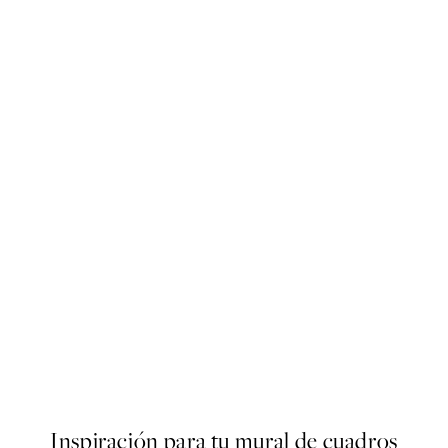
50%*
Poster
Abstract Green Shapes No2 
Desde 6,50 €
13 €
Inspiración para tu mural de cuadros