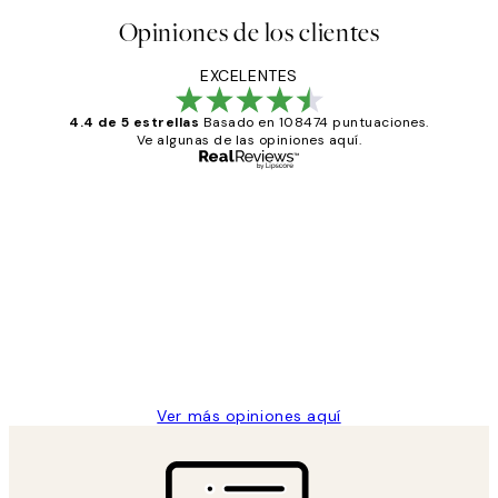
Opiniones de los clientes
EXCELENTES
4.4 de 5 estrellas
Basado en 108474 puntuaciones.
Ve algunas de las opiniones aquí.
Comprador verificado
Opiniones
de
He comprado más de una vez en
los
Desenio, ha ido siempre muy bien!
clientes
9 jun
Concepció C
Ver más opiniones aquí