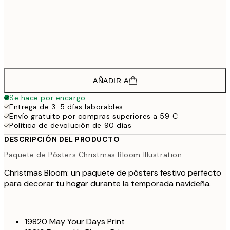
25,1
30x40 cm
41,
42,2
50x70 cm
70,
AÑADIR A
Se hace por encargo
Entrega de 3-5 días laborables
Envío gratuito por compras superiores a 59 €
Política de devolución de 90 días
DESCRIPCIÓN DEL PRODUCTO
Paquete de Pósters Christmas Bloom Illustration
Christmas Bloom: un paquete de pósters festivo perfecto
para decorar tu hogar durante la temporada navideña.
19820 May Your Days Print