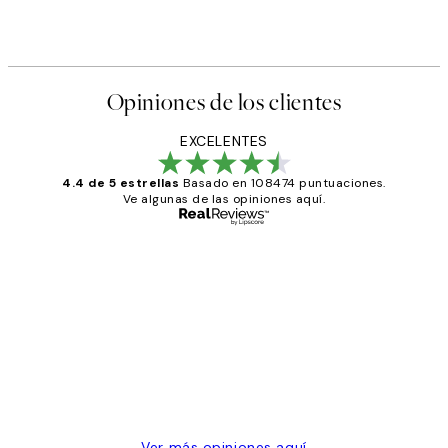
Opiniones de los clientes
EXCELENTES
4.4 de 5 estrellas
Basado en 108474 puntuaciones.
Ve algunas de las opiniones aquí.
Comprador verificado
Opiniones
de
He comprado más de una vez en
los
Desenio, ha ido siempre muy bien!
clientes
9 jun
Concepció C
Ver más opiniones aquí