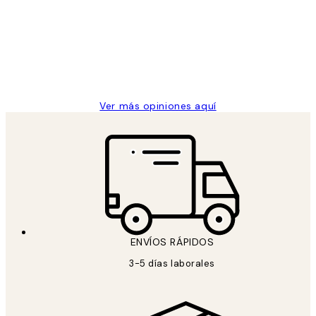
de
He comprado más de una vez en
los
Desenio, ha ido siempre muy bien!
clientes
9 jun
Concepció C
Ver más opiniones aquí
ENVÍOS RÁPIDOS
3-5 días laborales