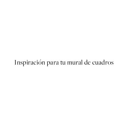
50%*
r
Warming Sun Poster
Desde 3,98 €
7,95 €
Inspiración para tu mural de cuadros