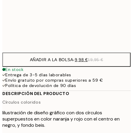
32,
59,5
100x150 cm
1
Frame
options
AÑADIR A LA BOLSA
-
9,98 €
19,95 €
En stock
Entrega de 3-5 días laborables
Envío gratuito por compras superiores a 59 €
Política de devolución de 90 días
DESCRIPCIÓN DEL PRODUCTO
Círculos coloridos
Iilustración de diseño gráfico con dos círculos
superpuestos en color naranja y rojo con el centro en
negro, y fondo beis.