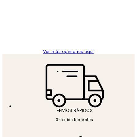
de
He comprado más de una vez en
los
Desenio, ha ido siempre muy bien!
clientes
9 jun
Concepció C
Ver más opiniones aquí
ENVÍOS RÁPIDOS
3-5 días laborales