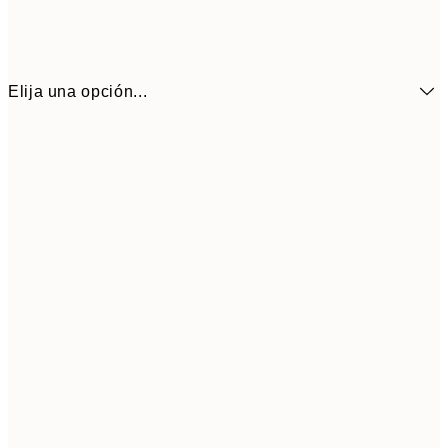
Elija una opción...
6,
21x30 cm
9,
30x40 cm