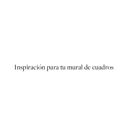
50%*
er
Utagawa Kuniyoshi - Fuji no Y
Desde 6,50 €
13 €
Inspiración para tu mural de cuadros