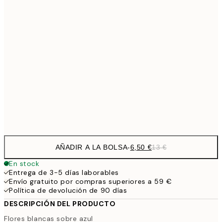
19,
13,7
40x50 cm
27,
16,2
50x70 cm
32,
24,5
70x100 cm
Frame
options
AÑADIR A LA BOLSA
-
6,50 €
13 €
En stock
Entrega de 3-5 días laborables
Envío gratuito por compras superiores a 59 €
Política de devolución de 90 días
DESCRIPCIÓN DEL PRODUCTO
Flores blancas sobre azul