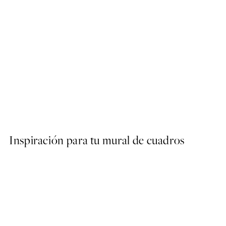
50%*
Game Controller Poster
Desde 6,50 €
13 €
Inspiración para tu mural de cuadros