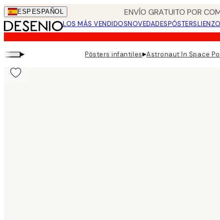
Skip
ENVÍO GRATUITO POR COM
ESP
ESPAÑOL
to
LOS MÁS VENDIDOS
NOVEDADES
PÓSTERS
LIENZ
main
content.
▸
▸
Pósters infantiles
Astronaut In Space Po