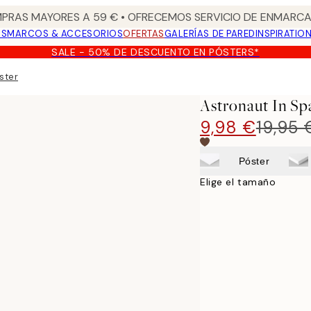
PRAS MAYORES A 59 € • OFRECEMOS SERVICIO DE ENMARCA
OS
MARCOS & ACCESORIOS
OFERTAS
GALERÍAS DE PARED
INSPIRATIO
SALE - 50% DE DESCUENTO EN PÓSTERS*
ster
Astronaut In Sp
9,98 €
19,95 
Póster
Elige el tamaño