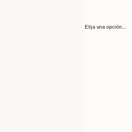
Elija una opción...
Frame
30x40 cm
options
50x70 cm