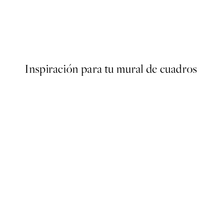
50%*
r
Yuzu Fruit Market Poster
Desde 9,98 €
19,95 €
Inspiración para tu mural de cuadros