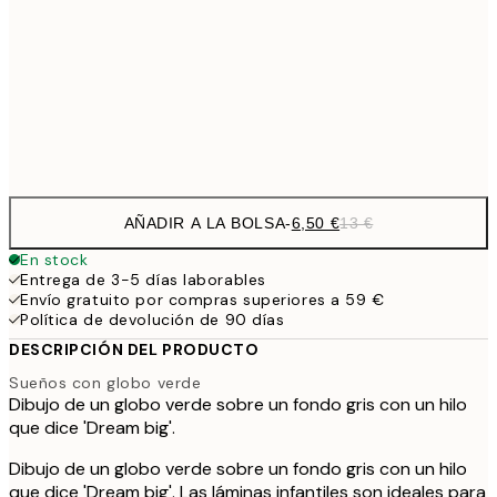
9,
30x40 cm
19,
Frame
options
AÑADIR A LA BOLSA
-
6,50 €
13 €
En stock
Entrega de 3-5 días laborables
Envío gratuito por compras superiores a 59 €
Política de devolución de 90 días
DESCRIPCIÓN DEL PRODUCTO
Sueños con globo verde
Dibujo de un globo verde sobre un fondo gris con un hilo
que dice 'Dream big'.
Dibujo de un globo verde sobre un fondo gris con un hilo
que dice 'Dream big'. Las láminas infantiles son ideales para