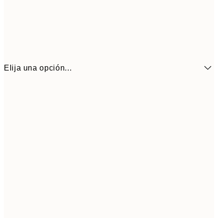
Elija una opción...
6,
21x30 cm