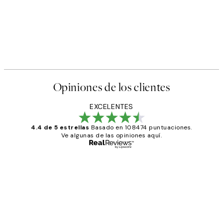
Opiniones de los clientes
EXCELENTES
4.4 de 5 estrellas
Basado en 108474 puntuaciones.
Ve algunas de las opiniones aquí.
Comprador verificado
Opiniones
de
He comprado más de una vez en
los
Desenio, ha ido siempre muy bien!
clientes