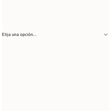
Elija una opción...
6,
21x30 cm