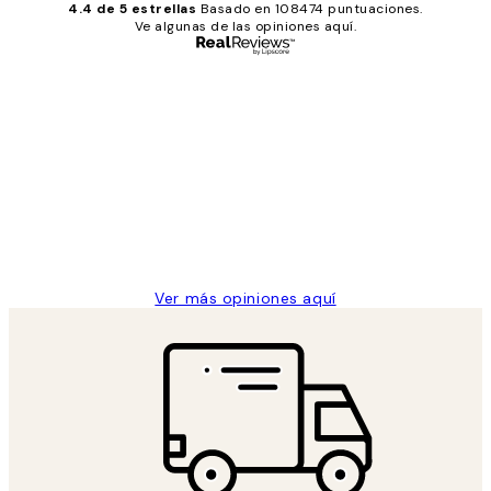
4.4 de 5 estrellas
Basado en 108474 puntuaciones.
Ve algunas de las opiniones aquí.
Comprador verificado
Opiniones
de
He comprado más de una vez en
los
Desenio, ha ido siempre muy bien!
clientes
9 jun
Concepció C
Ver más opiniones aquí