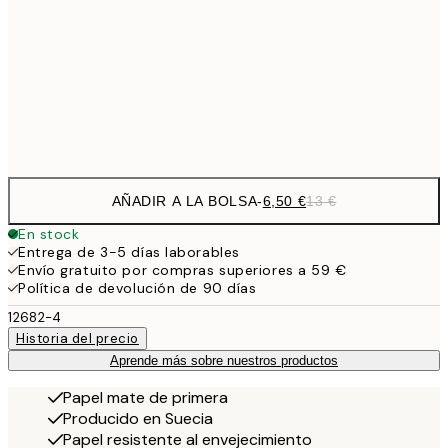
9,
30x40 cm
19,
Frame
options
AÑADIR A LA BOLSA
-
6,50 €
13 €
En stock
Entrega de 3-5 días laborables
Envío gratuito por compras superiores a 59 €
Política de devolución de 90 días
12682-4
Historia del precio
Aprende más sobre nuestros productos
Papel mate de primera
Producido en Suecia
Papel resistente al envejecimiento