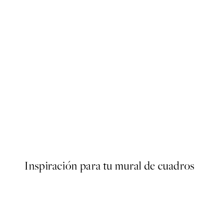
50%*
ster
Pastel Headphones Poster
Desde 7,50 €
15 €
Inspiración para tu mural de cuadros