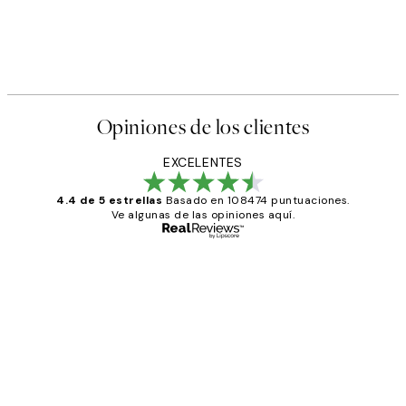
Opiniones de los clientes
EXCELENTES
4.4 de 5 estrellas
Basado en 108474 puntuaciones.
Ve algunas de las opiniones aquí.
Comprador verificado
Opiniones
de
He comprado más de una vez en
los
Desenio, ha ido siempre muy bien!
clientes
9 jun
Concepció C