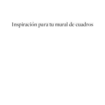
ter
Colorful Fruits Poster
Desde 6,50 €
13 €
Inspiración para tu mural de cuadros