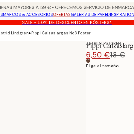
PRAS MAYORES A 59 € • OFRECEMOS SERVICIO DE ENMARCA
OS
MARCOS & ACCESORIOS
OFERTAS
GALERÍAS DE PARED
INSPIRATIO
SALE - 50% DE DESCUENTO EN PÓSTERS*
▸
Astrid Lindgren
Pippi Calzaslargas No3 Poster
ASTRID LINDGREN
Pippi Calzaslar
6,50 €
13 €
Elige el tamaño