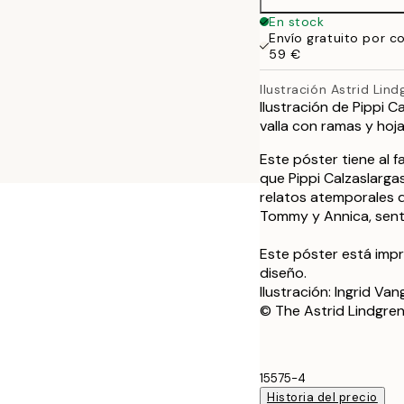
50x70 cm
En stock
Envío gratuito por c
59 €
Ilustración Astrid Lind
Ilustración de Pippi 
valla con ramas y hoja
Este póster tiene al f
que Pippi Calzaslarga
relatos atemporales d
Tommy y Annica, sent
Este póster está imp
diseño.
Ilustración: Ingrid Va
© The Astrid Lindgr
15575-4
Historia del precio