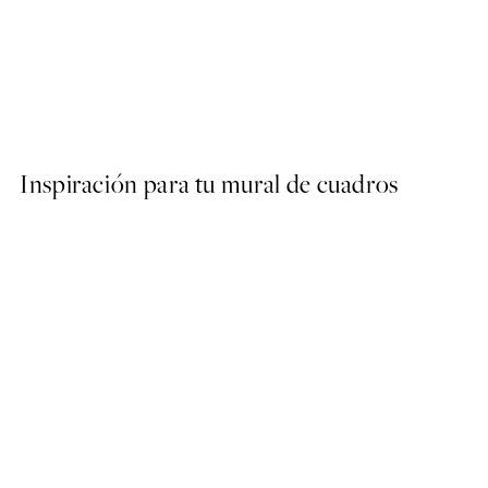
50%*
MOOMIN
Moomin Characters No1 Po
Desde 6,50 €
13 €
Inspiración para tu mural de cuadros