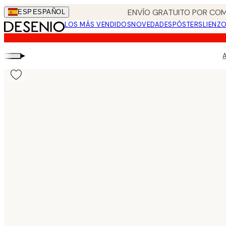
Skip
ENVÍO GRATUITO POR COM
ESP
ESPAÑOL
to
LOS MÁS VENDIDOS
NOVEDADES
PÓSTERS
LIENZ
main
content.
▸