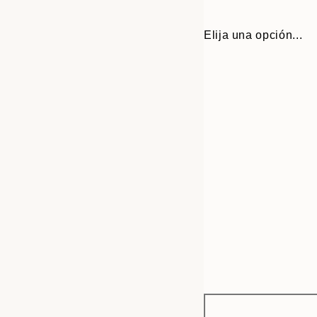
Elija una opción...
Frame
21x30 cm
options
30x40 cm