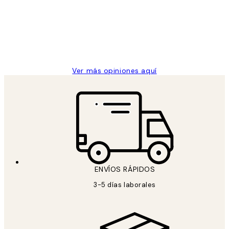
los
Desenio, ha ido siempre muy bien!
clientes
9 jun
Concepció C
Ver más opiniones aquí
ENVÍOS RÁPIDOS
3-5 días laborales