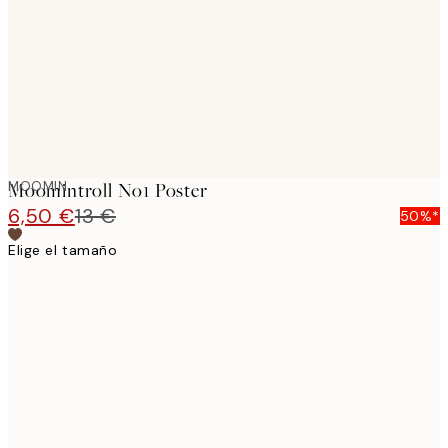
MOOMIN
Moomintroll No1 Poster
6,50 €
13 €
50%*
Elige el tamaño