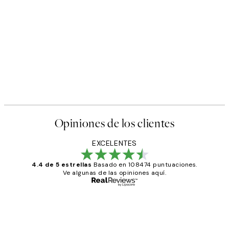
Opiniones de los clientes
EXCELENTES
4.4 de 5 estrellas
Basado en 108474 puntuaciones.
Ve algunas de las opiniones aquí.
Comprador verificado
Opiniones
de
He comprado más de una vez en