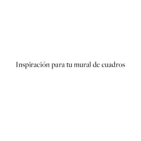
50%*
 Poster
Abstract Pastels No2 Poster
Desde 10,98 €
21,95 €
Inspiración para tu mural de cuadros