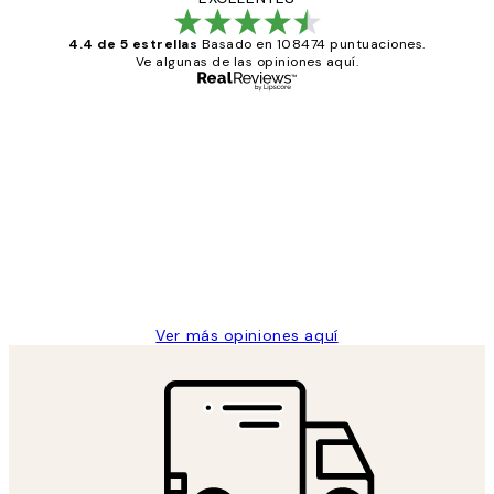
4.4 de 5 estrellas
Basado en 108474 puntuaciones.
Ve algunas de las opiniones aquí.
Comprador verificado
Opiniones
de
He comprado más de una vez en
los
Desenio, ha ido siempre muy bien!
clientes
9 jun
Concepció C
Ver más opiniones aquí