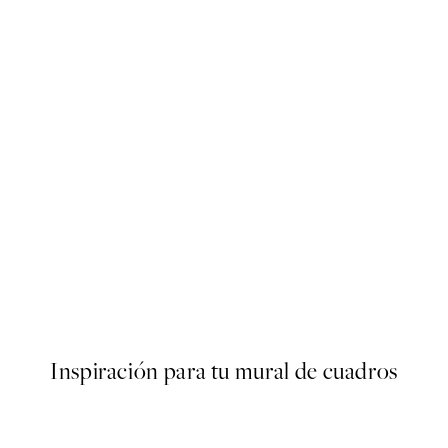
40%*
ARTISTAS DESTACADOS
Jonas Loose - Tennis Giraffe 
Desde 4,77 €
7,95 €
Inspiración para tu mural de cuadros