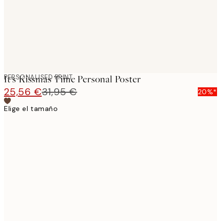
PERSONALISED PRINT
It's Kissmas Time Personal Poster
25,56 €
31,95 €
20%*
Elige el tamaño