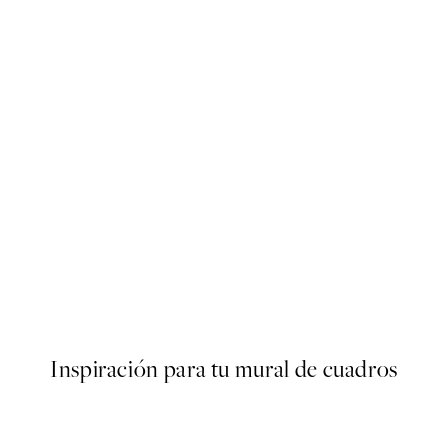
50%*
s Poster
Abstract Green Shapes No2 
Desde 6,50 €
13 €
Inspiración para tu mural de cuadros