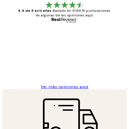
4.4 de 5 estrellas
Basado en 108474 puntuaciones.
Ve algunas de las opiniones aquí.
Comprador verificado
Opiniones
de
He comprado más de una vez en
los
Desenio, ha ido siempre muy bien!
clientes
9 jun
Concepció C
Ver más opiniones aquí