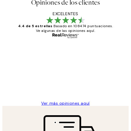
Opiniones de los clientes
EXCELENTES
4.4 de 5 estrellas
Basado en 108474 puntuaciones.
Ve algunas de las opiniones aquí.
Comprador verificado
Opiniones
de
He comprado más de una vez en
los
Desenio, ha ido siempre muy bien!
clientes
9 jun
Concepció C
Ver más opiniones aquí