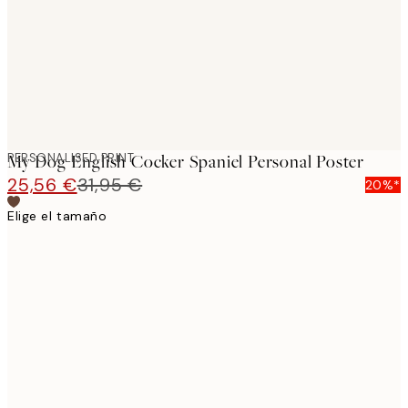
images
PERSONALISED PRINT
My Dog English Cocker Spaniel Personal Poster
25,56 €
31,95 €
20%*
Elige el tamaño