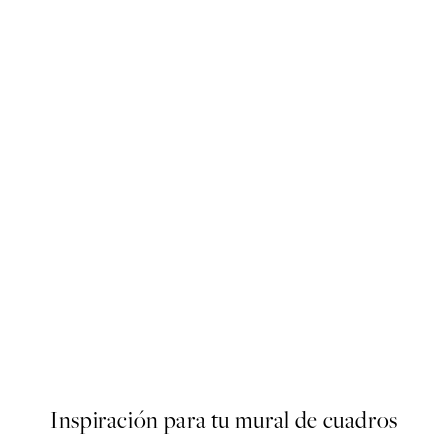
50%*
ster
Olive Branches in Vase Poster
Desde 6,50 €
13 €
Inspiración para tu mural de cuadros