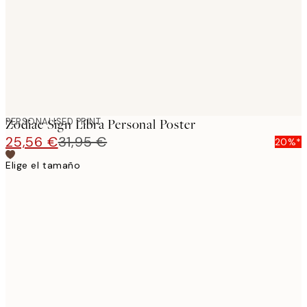
PERSONALISED PRINT
Zodiac Sign Libra Personal Poster
25,56 €
31,95 €
20%*
Elige el tamaño