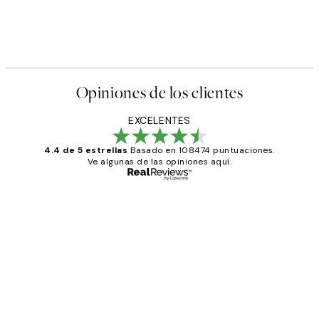
Opiniones de los clientes
EXCELENTES
4.4 de 5 estrellas
Basado en 108474 puntuaciones.
Ve algunas de las opiniones aquí.
Comprador verificado
Opiniones
de
He comprado más de una vez en
los
Desenio, ha ido siempre muy bien!
clientes
9 jun
Concepció C