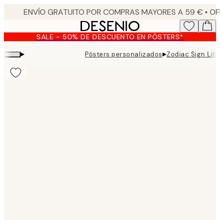
Skip
to
main
SALE - 50% DE DESCUENTO EN PÓSTERS*
content.
▸
▸
Pósters personalizados
Zodiac Sign Libr
Product
images