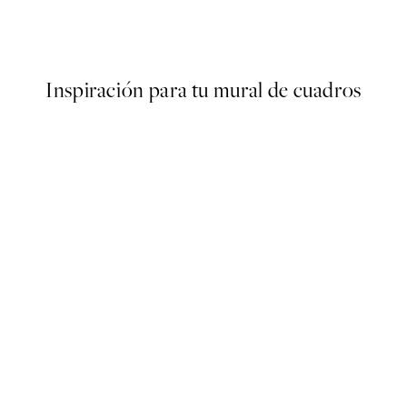
oster
Onions Poster
Desde 6,50 €
13 €
Inspiración para tu mural de cuadros