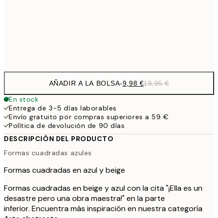
16,2
50x70 cm
32,
Frame
options
AÑADIR A LA BOLSA
-
9,98 €
19,95 €
En stock
Entrega de 3-5 días laborables
Envío gratuito por compras superiores a 59 €
Política de devolución de 90 días
DESCRIPCIÓN DEL PRODUCTO
Formas cuadradas azules
Formas cuadradas en azul y beige
Formas cuadradas en beige y azul con la cita "¡Ella es un
desastre pero una obra maestra!" en la parte
inferior. Encuentra más inspiración en nuestra categoría