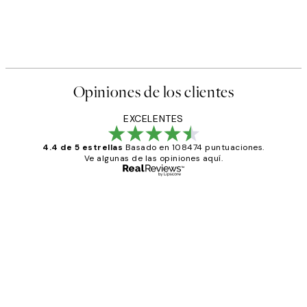
Opiniones de los clientes
EXCELENTES
4.4 de 5 estrellas
Basado en 108474 puntuaciones.
Ve algunas de las opiniones aquí.
Comprador verificado
Opiniones
de
He comprado más de una vez en
los
Desenio, ha ido siempre muy bien!
clientes
9 jun
Concepció C