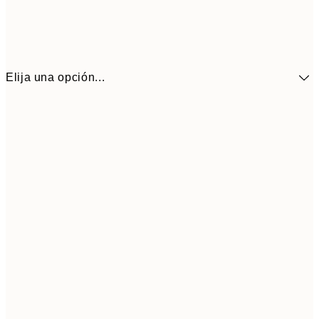
Elija una opción...
9,
30x40 cm
19,