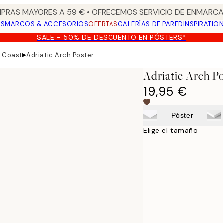
PRAS MAYORES A 59 € • OFRECEMOS SERVICIO DE ENMARCA
OS
MARCOS & ACCESORIOS
OFERTAS
GALERÍAS DE PARED
INSPIRATIO
SALE - 50% DE DESCUENTO EN PÓSTERS*
▸
n Coast
Adriatic Arch Poster
Adriatic Arch P
19,95 €
Póster
Elige el tamaño