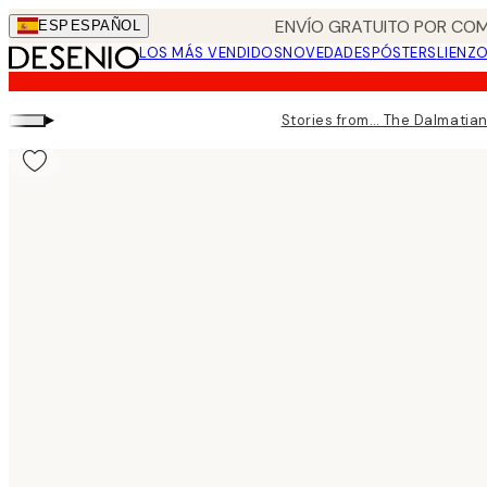
Skip
ENVÍO GRATUITO POR COM
ESP
ESPAÑOL
to
LOS MÁS VENDIDOS
NOVEDADES
PÓSTERS
LIENZ
main
content.
▸
Stories from… The Dalmatia