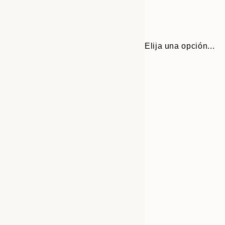
Elija una opción...
Frame
30x40 cm
options
50x70 cm