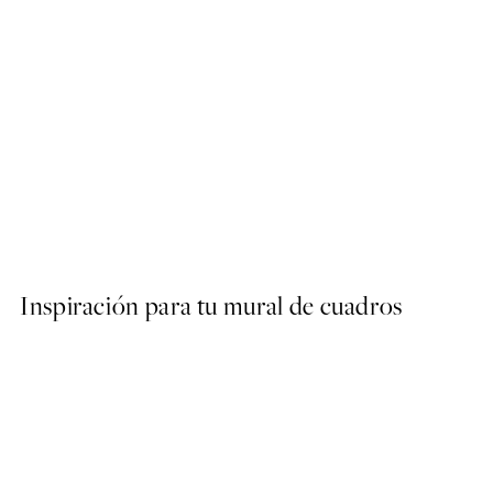
50%*
Let The Light In, Poster
Desde 7,50 €
15 €
Inspiración para tu mural de cuadros