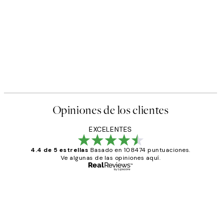
Opiniones de los clientes
EXCELENTES
4.4 de 5 estrellas
Basado en 108474 puntuaciones.
Ve algunas de las opiniones aquí.
Comprador verificado
Opiniones
de
He comprado más de una vez en
Desenio, ha ido siempre muy bien!