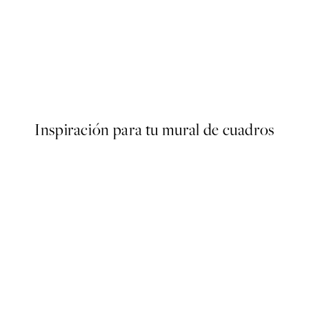
40%*
ARTISTAS DESTACADOS
Maarten Leon - Holiday in a 
Desde 9 €
15 €
Inspiración para tu mural de cuadros