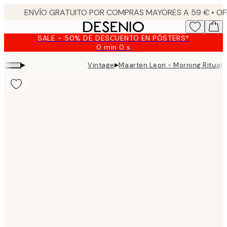
Skip
to
main
SALE - 50% DE DESCUENTO EN PÓSTERS*
content.
0 min
0 s
Válido
hasta:
▸
▸
Vintage
Maarten Leon - Morning Rituals
2026-
08-
09
Product