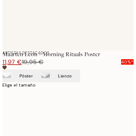
images
ARTISTAS DESTACADOS
Maarten Leon - Morning Rituals Poster
11,97 €
19,95 €
40%*
Póster
Lienzo
Elige el tamaño