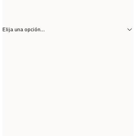
Elija una opción...
7,
21x30 cm
10,9