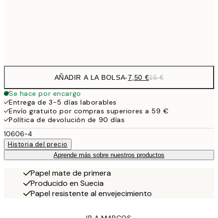
30x40 cm
21,
Frame
options
AÑADIR A LA BOLSA
-
7,50 €
15 €
Se hace por encargo
Entrega de 3-5 días laborables
Envío gratuito por compras superiores a 59 €
Política de devolución de 90 días
10606-4
Historia del precio
Aprende más sobre nuestros productos
Papel mate de primera
Producido en Suecia
Papel resistente al envejecimiento