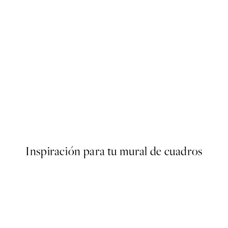
50%*
ear Bordighera Landscape Poster
Create Your Story Poster
Desde 9,98 €
19,95 €
Inspiración para tu mural de cuadros